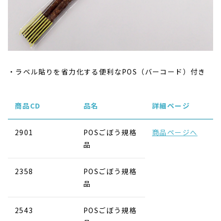
ラベル貼りを省力化する便利なPOS（バーコード）付き
商品CD
品名
詳細ページ
2901
POSごぼう規格
商品ページへ
品
2358
POSごぼう規格
品
2543
POSごぼう規格