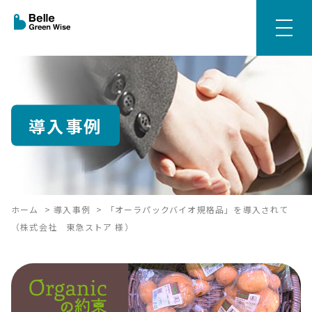
導入事例
ホーム
>
導入事例
>
「オーラパックバイオ規格品」を導入されて
（株式会社 東急ストア 様）