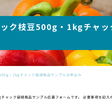
ック枝豆500g・1kgチャ
500g・1kgチャック袋規格品サンプルお申込み
1kgチャック袋規格品サンプル応募フォームです。 必要事項を記