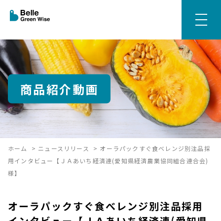
商品紹介動画
ホーム
>
ニュースリリース
>
オーラパックすぐ食べレンジ別注品採
用インタビュー【ＪＡあいち経済連(愛知県経済農業協同組合連合会)
様】
オーラパックすぐ食べレンジ別注品採用
インタビュー【ＪＡあいち経済連(愛知県