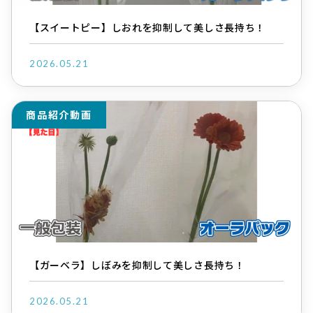
【スイートピー】しおれを抑制して美しさ長持ち！
2026.05.21
商品紹介動画
【ガーベラ】しぼみを抑制して美しさ長持ち！
2026.05.21