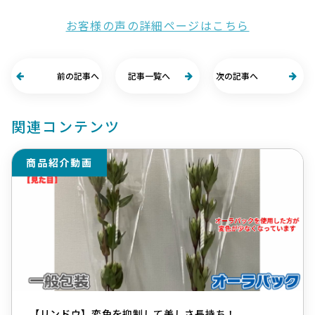
お客様の声の詳細ページはこちら
前の記事へ
記事一覧へ
次の記事へ
関連コンテンツ
商品紹介動画
【リンドウ】変色を抑制して美しさ長持ち！