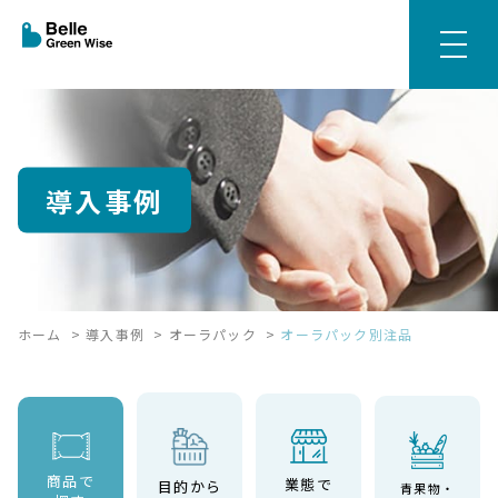
導入事例
ホーム
>
導入事例
>
オーラパック
>
オーラパック別注品
商品で
業態で
目的から
青果物・