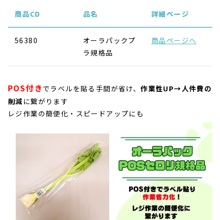
商品CD
品名
詳細ページ
56380
オーラパックプ
商品ページへ
ラ規格品
POS付き
でラベルを貼る手間が省け、
作業性UP→人件費の
削減
に繋がります
レジ作業の簡便化・スピードアップにも