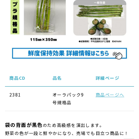
商品CD
品名
詳細ページ
2381
オーラパック9
商品ページへ
号規格品
袋の
背面が黒色
ため高級感を演出します。
の
野菜の色が一段と鮮やかになり、売場でも目立つ商品に！