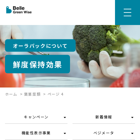
オーラパックについて
鮮度保持効果
ホーム
>
葉茎菜類
>
ページ 4
キャンペーン
新着情報
機能性表示事業
ベジメータ