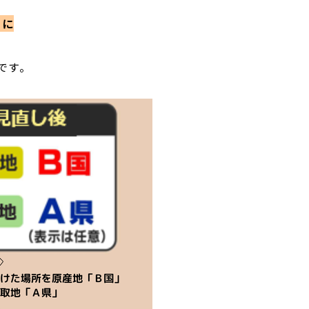
」に
です。