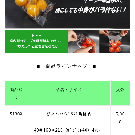
■ 商品ラインナップ ■
商品C
品名・サイズ
入数
D
ぴたパック1621規格品
51309
5,00
0
40＃160×210（ｶﾞｾﾞｯﾄ40）4穴ﾃｰ