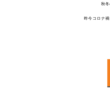
秋冬
昨今コロナ禍