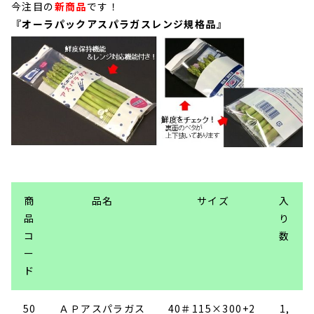
今注目の
新商品
です！
『オーラパックアスパラガスレンジ規格品』
商
品名
サイズ
入
品
り
コ
数
ー
ド
50
ＡＰアスパラガス
40＃115×300+2
1,