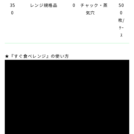
35
レンジ規格品
0 チャック・蒸
50
0
気穴
0
枚/
ｹｰ
ｽ
★『すぐ食べレンジ』の使い方