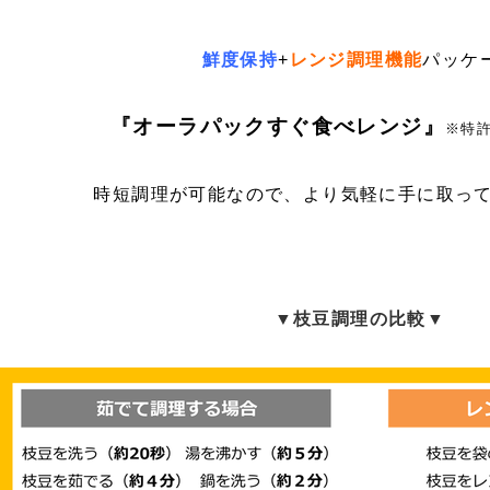
鮮度保持
+
レンジ調理機能
パッケ
『オーラパックすぐ食べレンジ』
※特
時短調理が可能なので、より気軽に手に取っ
▼枝豆調理の比較▼