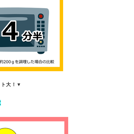
ット大！▼
求