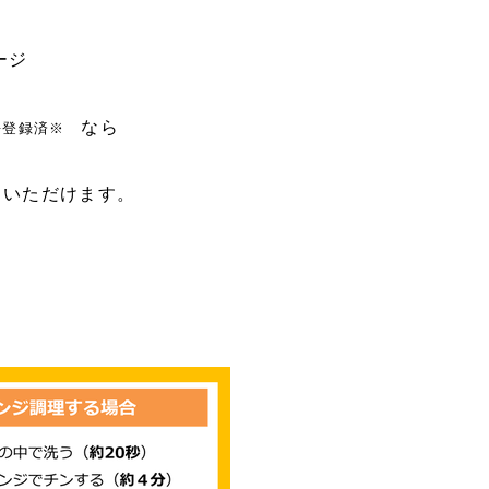
ージ
なら
許登録済※
ていただけます。