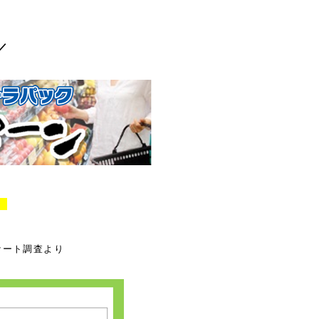
／
！
ンケート調査より