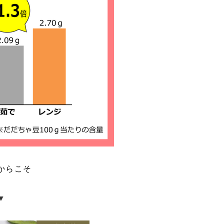
からこそ
▼